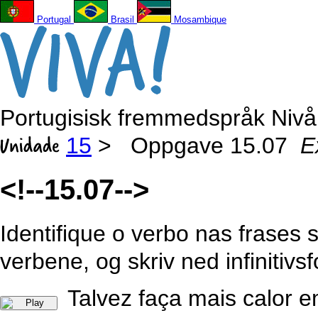
Portugal
Brasil
Mosambique
Portugisisk fremmedspråk Nivå
15
>
Oppgave 15.07
E
<!--15.07-->
Identifique o verbo nas frases s
verbene, og skriv ned infinitivs
Talvez faça mais calor 