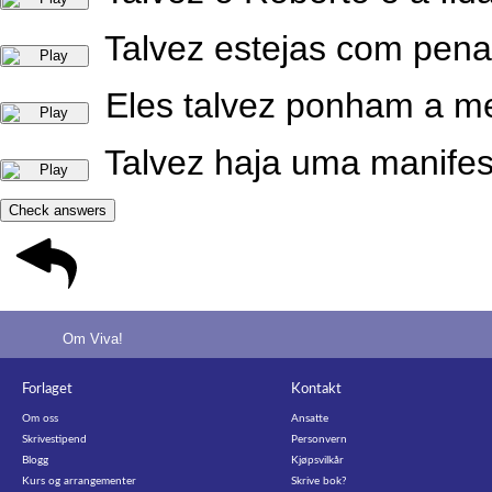
Talvez estejas com pena
Eles talvez ponham a m
Talvez haja uma manifes
Check answers
Om Viva!
Forlaget
Kontakt
Om oss
Ansatte
Skrivestipend
Personvern
Blogg
Kjøpsvilkår
Kurs og arrangementer
Skrive bok?