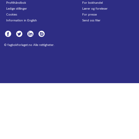
Profilhåndbok
For bokhandel
Ledige stillinger
Lærer og foreleser
Cookies
For presse
Information in English
Send oss filer
©
fagbokforlaget.no
Alle rettigheter.