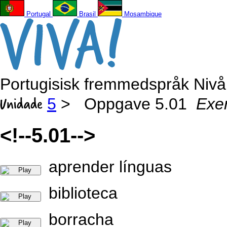
Portugal
Brasil
Mosambique
Portugisisk fremmedspråk Nivå
5
>
Oppgave 5.01
Exer
<!--5.01-->
aprender línguas
biblioteca
borracha