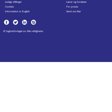
Ledige stillinger
Lærer og foreleser
Cookies
For presse
Information in English
Send oss filer
©
fagbokforlaget.no
Alle rettigheter.