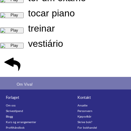
tocar piano
treinar
vestiário
Om Viva!
Forlaget
Kontakt
Om oss
Ansatte
Skrivestipend
Personvern
Blogg
Kjøpsvilkår
Kurs og arrangementer
Skrive bok?
Profilhåndbok
For bokhandel